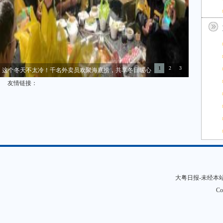
1
2
3
这个冬天不太冷！千名外卖员欢聚海底捞，共享冬日暖心
友情链接：
大粤日报-未经本站允
Co