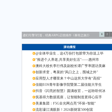
1
2
苹果iTunesMovieTrailers应用挂出
滚动播报
@全体毕业生，这4万份打包胶带为你送上毕
“推进个人养老,共享美好生活”——惠州市
澳科大校长李行伟及副校长谭广亨率团访美麻
创新求变，粤菜的“风口之上，围城之外”
应用型人才哪里来？中山这所大学有“高招”
佳能EOS青年影像学院暨第二届佳能大学生
抖音《闪亮的智慧》圆满收官，一起聆听何冰
筑基得力数据底座，让智能制造更得心应手
美巢集团：F5G全光网点亮“环保+智能”
流彩濠江满眼新！2024新财富500创富