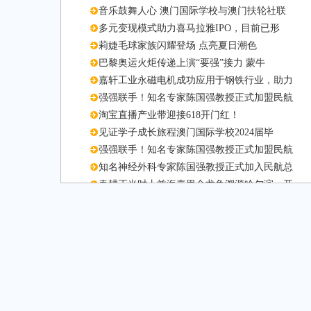
音乐鼓舞人心 澳门国际学校与澳门扶轮社联
多元变现模式助力喜马拉雅IPO，目前已形
莉婕毛球家族闪耀登场 点亮夏日潮色
巴黎奥运火炬传递上演“要强”接力 蒙牛
嘉轩工业永磁电机成功应用于钢铁行业，助力
强强联手！知名专家陈国强教授正式加盟民航
淘宝直播产业带迎接618开门红！
见证学子成长旅程澳门国际学校2024届毕
强强联手！知名专家陈国强教授正式加盟民航
知名神经外科专家陈国强教授正式加入民航总
春耕正当时丨益海嘉里金龙鱼溯源哈尔滨，开
中华美食璀璨绽放温哥华，金龙鱼中华名厨队
舞映希望，绽放要强——“义肢舞者”廖智担
蒙牛总裁高飞与国际奥委会主席巴赫在上海会