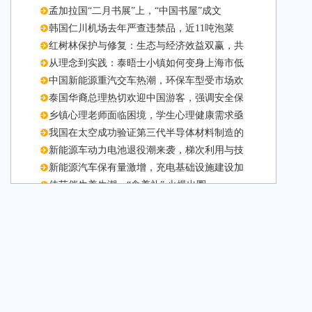
孟加拉国“二月书展”上，“中国书屋”成文
韩国仁川机场去年严查违禁品，近11吨泡菜
红树林保护与修复：生态与经济效益双赢，共
从理念到实践：泰晤士小镇如何变身上海市低
中国新能源重汽交车热潮，环保车型受市场欢
泰国华裔总理热切欢迎中国游客，强调安全保
乡镇心理老师面临困境，学生心理健康需求亟
我国在太空成功验证第三代半导体材料制造的
新能源车动力电池退役潮来袭，梯次利用与技
新能源汽车保有量激增，充电基础设施建设加
佳节催生养生潮，“食养礼” 火爆出圈。
科技巨头布局AI眼镜市场，百镜大战即将迎
佳节催生养生潮，“食养礼” 火爆出圈
即时配送崛起，弥合传统寄递“时间差”催生