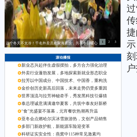
过
传
捷
示
1
2
3
这个冬天不太冷！千名外卖员欢聚海底捞，共享冬日暖心
刻
滚动播报
新业态兴起伴生虚假摆拍，多方合力强化治理
户
外卖行业蓬勃发展，多地探索新就业形态职业
拉芳以中国成分、中国技术、中国香，重构洗
金价创历史新高后回落，未来走势仍受多重因
世界顶流与拉芳神秘牵手，秀发黑科技引爆猜
泰总理诚意满满邀华夏客，共筑中泰友好新桥
“食”光盛宴不落幕，元宵餐饮热潮再升温
亚冬会点燃哈尔滨冰雪旅游热，文创产品销售
多部门新政护航，新能源车险迎变革
科研证实安全性：燕窝中115种常见激素均