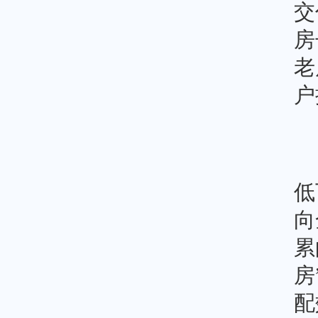
交
房
老
户
低
向
累
房
配