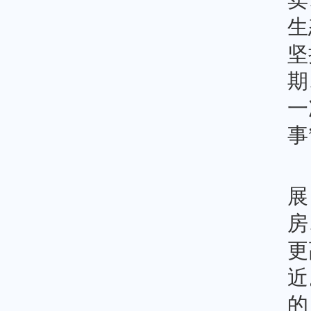
卖
生
坚
期
一
事
展
房
更
近
的