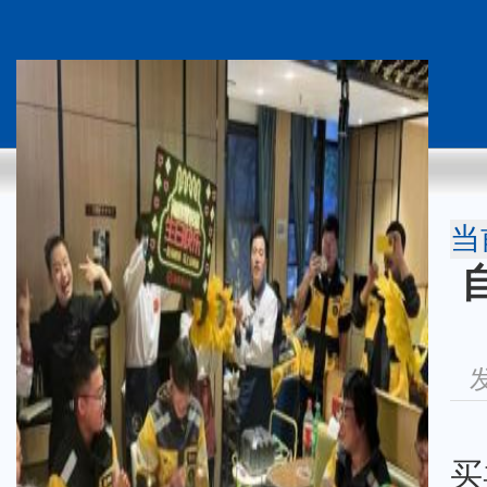
当
发
买