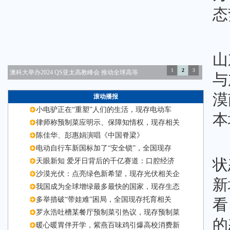
态
山
1
2
3
澳科大举办2024 QS亚太高教峰会 推动全球高等
与
漠
滚动播报
小电驴正在“重塑”人们的生活，现存电动车
本
律师称预制菜应明示、保障知情权，现存相关
陈佳华、彭惠娟演唱《中国脊梁》
电动自行车新国标加了“安全锁”，全国现存
状
天眼新知 爱牙日背后的千亿赛道：口腔经济
沙漠光伏：点亮绿色新希望，现存光伏相关企
新
我国成为全球增绿最多最快的国家，现存生态
多举措破“带娃难”困局，全国现存托育相关
看
罗永浩吐槽某餐厅预制菜引热议，现存预制菜
的
暖心暖胃伴开学，紫燕百味鸡引爆高校消费新