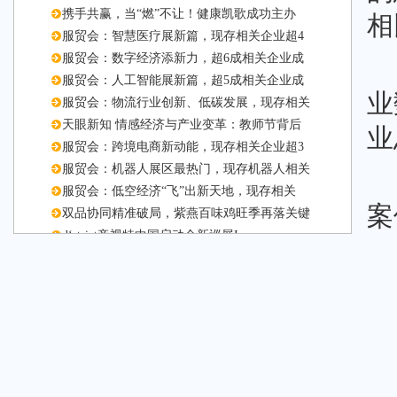
携手共赢，当“燃”不让！健康凯歌成功主办
相
服贸会：智慧医疗展新篇，现存相关企业超4
服贸会：数字经济添新力，超6成相关企业成
服贸会：人工智能展新篇，超5成相关企业成
业
服贸会：物流行业创新、低碳发展，现存相关
天眼新知 情感经济与产业变革：教师节背后
业
服贸会：跨境电商新动能，现存相关企业超3
服贸会：机器人展区最热门，现存机器人相关
服贸会：低空经济“飞”出新天地，现存相关
案
双品协同精准破局，紫燕百味鸡旺季再落关键
d‘strict帝视特中国启动全新巡展I
开学季理性看待文具消费，现存文具相关企业
手术室中的“花生米”实为医疗耗材，现存相
“不刷牙睡觉”VS“不刷牙吃早餐”上热搜