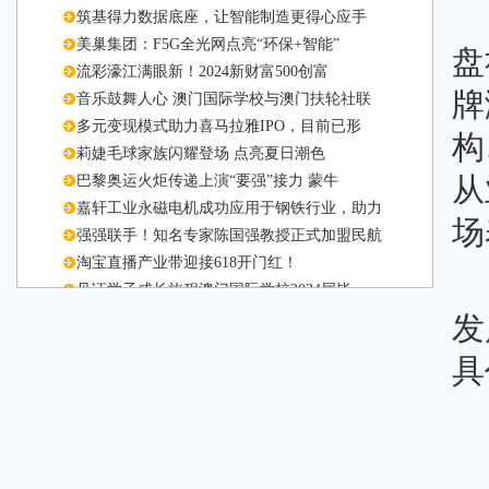
筑基得力数据底座，让智能制造更得心应手
美巢集团：F5G全光网点亮“环保+智能”
盘
流彩濠江满眼新！2024新财富500创富
牌
音乐鼓舞人心 澳门国际学校与澳门扶轮社联
多元变现模式助力喜马拉雅IPO，目前已形
构
莉婕毛球家族闪耀登场 点亮夏日潮色
巴黎奥运火炬传递上演“要强”接力 蒙牛
从
嘉轩工业永磁电机成功应用于钢铁行业，助力
场
强强联手！知名专家陈国强教授正式加盟民航
淘宝直播产业带迎接618开门红！
见证学子成长旅程澳门国际学校2024届毕
强强联手！知名专家陈国强教授正式加盟民航
发
知名神经外科专家陈国强教授正式加入民航总
具
春耕正当时丨益海嘉里金龙鱼溯源哈尔滨，开