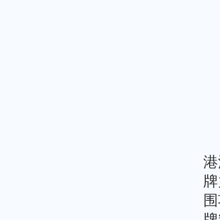
港
牌
围
牌