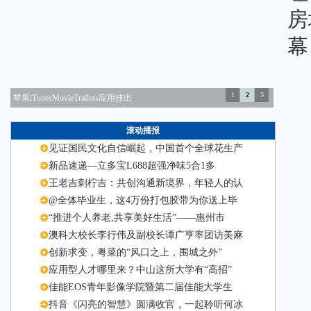
房
幕
1
2
3
苹果iTunesMovieTrailers应用挂出
滚动播报
见证国民文化自信崛起，中国首个全球花生产
新品速递—立多宝L688超强净味5合1多
王老吉刺柠吉：共创沟通新境界，年轻人的认
@全体毕业生，这4万份打包胶带为你送上毕
“推进个人养老,共享美好生活”——惠州市
澳科大校长李行伟及副校长谭广亨率团访美麻
创新求变，粤菜的“风口之上，围城之外”
应用型人才哪里来？中山这所大学有“高招”
佳能EOS青年影像学院暨第二届佳能大学生
抖音《闪亮的智慧》圆满收官，一起聆听何冰