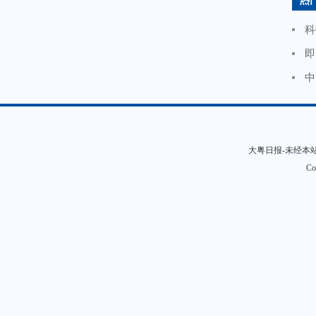
热
科
即
中
大粤日报-未经本站允
Co