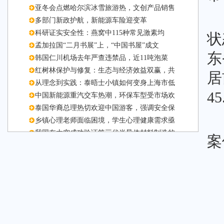
亚冬会点燃哈尔滨冰雪旅游热，文创产品销售
多部门新政护航，新能源车险迎变革
科研证实安全性：燕窝中115种常见激素均
状
孟加拉国“二月书展”上，“中国书屋”成文
东
韩国仁川机场去年严查违禁品，近11吨泡菜
红树林保护与修复：生态与经济效益双赢，共
居
从理念到实践：泰晤士小镇如何变身上海市低
4
中国新能源重汽交车热潮，环保车型受市场欢
泰国华裔总理热切欢迎中国游客，强调安全保
乡镇心理老师面临困境，学生心理健康需求亟
我国在太空成功验证第三代半导体材料制造的
案
新能源车动力电池退役潮来袭，梯次利用与技
新能源汽车保有量激增，充电基础设施建设加
佳节催生养生潮，“食养礼” 火爆出圈。