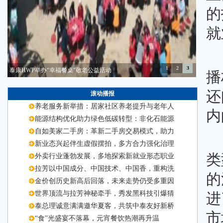
的
就
1
2
3
这个冬天不太冷！千名外卖员欢聚海底捞，共享冬日暖心
播
还
滚动播报
养老服务新举措：居家社区养老提升与老年人
内
能源结构优化助力绿色低碳转型：非化石能源
自如美家二手房：革新二手房交易模式，助力
新业态兴起伴生虚假摆拍，多方合力强化治理
类
外卖行业蓬勃发展，多地探索新就业形态职业
拉芳以中国成分、中国技术、中国香，重构洗
的
金价创历史新高后回落，未来走势仍受多重因
世界顶流与拉芳神秘牵手，秀发黑科技引爆猜
进
泰总理诚意满满邀华夏客，共筑中泰友好新桥
市
“食”光盛宴不落幕，元宵餐饮热潮再升温