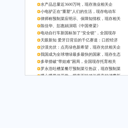
水产品总量近3600万吨，现存渔业相关企
小电驴正在“重塑”人们的生活，现存电动车
律师称预制菜应明示、保障知情权，现存相关
陈佳华、彭惠娟演唱《中国脊梁》
电动自行车新国标加了“安全锁”，全国现存
天眼新知 爱牙日背后的千亿赛道：口腔经济
沙漠光伏：点亮绿色新希望，现存光伏相关企
我国成为全球增绿最多最快的国家，现存生态
多举措破“带娃难”困局，全国现存托育相关
罗永浩吐槽某餐厅预制菜引热议，现存预制菜
暖心暖胃伴开学，紫燕百味鸡引爆高校消费新
携手共赢，当“燃”不让！健康凯歌成功主办
服贸会：智慧医疗展新篇，现存相关企业超4
服贸会：数字经济添新力，超6成相关企业成