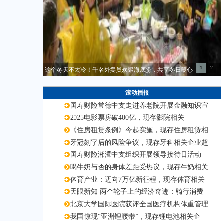
1
2
这个冬天不太冷！千名外卖员欢聚海底捞，共享冬日暖心
滚动播报
国寿财险常德中支走进养老院开展金融知识宣
2025电影票房破400亿，现存影院相关
《住房租赁条例》今起实施，现存住房租赁相
牙冠刻字后的风险争议，现存牙科相关企业超
国寿财险湘潭中支组织开展领导接待日活动
喝牛奶与否的身体差距受热议，现存牛奶相关
体育产业：迈向7万亿新征程，现存体育相关
天眼新知 两个轮子上的经济奇迹：骑行消费
北京大学国际医院获评全国医疗机构体重管理
我国惊现“亚洲锂腰带”，现存锂电池相关企