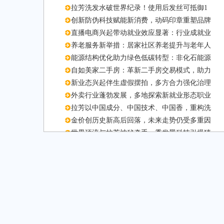
拉芳洗发水破世界纪录！使用后发丝可抵御1
创新防伪科技赋能新消费，动码印章重塑品牌
直播电商兴起带动就业效应显著：行业成就业
养老服务新举措：居家社区养老提升与老年人
能源结构优化助力绿色低碳转型：非化石能源
自如美家二手房：革新二手房交易模式，助力
新业态兴起伴生虚假摆拍，多方合力强化治理
外卖行业蓬勃发展，多地探索新就业形态职业
拉芳以中国成分、中国技术、中国香，重构洗
金价创历史新高后回落，未来走势仍受多重因
世界顶流与拉芳神秘牵手，秀发黑科技引爆猜
泰总理诚意满满邀华夏客，共筑中泰友好新桥
“食”光盛宴不落幕，元宵餐饮热潮再升温
亚冬会点燃哈尔滨冰雪旅游热，文创产品销售