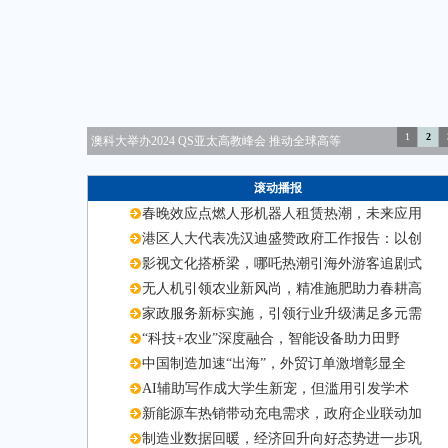
1
2
澳科大举办2024 QS亚太高教峰会 推动全球高等
滚动播报
春晚效应点燃人形机器人租赁热潮，未来应用
港区人大代表冼汉迪盛赞政府工作报告：以创
影视文化搭桥梁，哪吒热潮引海外游客追剧式
无人机引领农业新风尚，精准施肥助力春耕高
家政服务新标实施，引领行业升级满足多元需
“科技+农业”深度融合，智能设备助力田野
中国制造加速“出海”，外贸订单激增彰显全
AI辅助写作成大学生新宠，但滥用引发学术
新能源车热销带动充电需求，政府企业联动加
制造业数据回暖，经济回升向好态势进一步巩