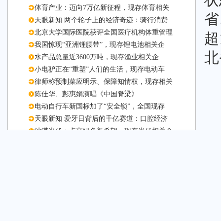
状
体育产业：迈向7万亿新征程，现存体育相关
省
天眼新知 两个轮子上的经济奇迹：骑行消费
北京大学国际医院获评全国医疗机构体重管理
超
我国惊现“亚洲锂腰带”，现存锂电池相关企
北
水产品总量近3600万吨，现存渔业相关企
小电驴正在“重塑”人们的生活，现存电动车
律师称预制菜应明示、保障知情权，现存相关
陈佳华、彭惠娟演唱《中国脊梁》
电动自行车新国标加了“安全锁”，全国现存
天眼新知 爱牙日背后的千亿赛道：口腔经济
沙漠光伏：点亮绿色新希望，现存光伏相关企
我国成为全球增绿最多最快的国家，现存生态
多举措破“带娃难”困局，全国现存托育相关
罗永浩吐槽某餐厅预制菜引热议，现存预制菜