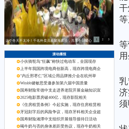
干
等
1
2
3
这个冬天不太冷！千名外卖员欢聚海底捞，共享冬日暖心
等
用
滚动播报
小伙骑鸵鸟“狂飙”称快过电动车，全国现存
上半年我国跨境电商创新高，现存跨境电商企
“内丘邢枣仁”区域公用品牌推介会在杭州举
乳
Witsbb健敏思受邀参加第六届中国质量
济
国寿财险常德中支走进养老院开展金融知识宣
2025电影票房破400亿，现存影院相关
须
《住房租赁条例》今起实施，现存住房租赁相
牙冠刻字后的风险争议，现存牙科相关企业超
国寿财险湘潭中支组织开展领导接待日活动
喝牛奶与否的身体差距受热议，现存牛奶相关