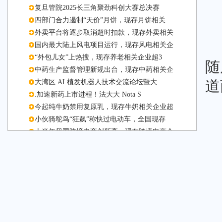
复旦管院2025长三角聚劲科创大赛总决赛
四部门合力遏制“天价”月饼，现存月饼相关
外卖平台将逐步取消超时扣款，现存外卖相关
国内最大陆上风电项目运行，现存风电相关企
“外包儿女”上热搜，现存养老相关企业超3
随
中药生产监督管理新规出台，现存中药相关企
道
大湾区 AI 植发机器人技术交流论坛暨大
.加速新药上市进程！法大大 Nota S
今起纯牛奶禁用复原乳，现存牛奶相关企业超
小伙骑鸵鸟“狂飙”称快过电动车，全国现存
上半年我国跨境电商创新高，现存跨境电商企
“内丘邢枣仁”区域公用品牌推介会在杭州举
Witsbb健敏思受邀参加第六届中国质量
国寿财险常德中支走进养老院开展金融知识宣