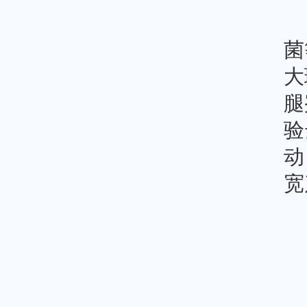
菌
大
腿
验
动
宽