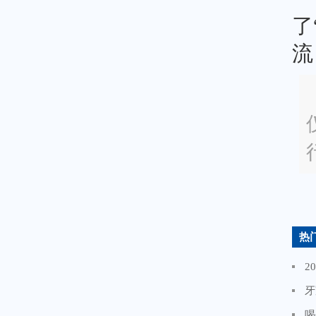
了
流
热
2
牙
喝