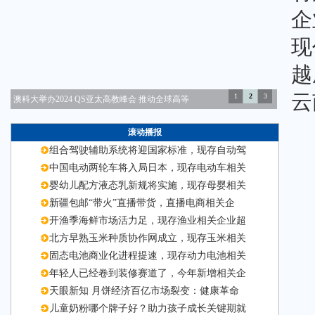
企
现
越
云
1
2
3
泰康HWP举办“幸福餐桌”敬老公益活动
滚动播报
组合驾驶辅助系统将迎国家标准，现存自动驾
中国电动两轮车将入局日本，现存电动车相关
婴幼儿配方液态乳新规将实施，现存母婴相关
新疆包邮“带火”直播带货，直播电商相关企
开渔季海鲜市场活力足，现存渔业相关企业超
北方早熟玉米种质协作网成立，现存玉米相关
固态电池商业化进程提速，现存动力电池相关
年轻人已经卷到装修赛道了，今年新增相关企
天眼新知 月饼经济百亿市场裂变：健康革命
儿童奶粉哪个牌子好？助力孩子成长关键期就